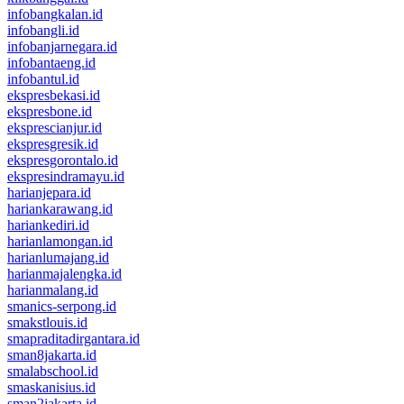
infobangkalan.id
infobangli.id
infobanjarnegara.id
infobantaeng.id
infobantul.id
ekspresbekasi.id
ekspresbone.id
eksprescianjur.id
ekspresgresik.id
ekspresgorontalo.id
ekspresindramayu.id
harianjepara.id
hariankarawang.id
hariankediri.id
harianlamongan.id
harianlumajang.id
harianmajalengka.id
harianmalang.id
smanics-serpong.id
smakstlouis.id
smapraditadirgantara.id
sman8jakarta.id
smalabschool.id
smaskanisius.id
sman2jakarta.id