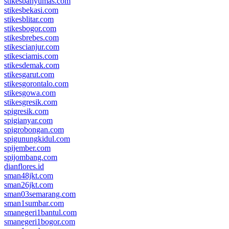
stikesbanyumas.com
stikesbekasi.com
stikesblitar.com
stikesbogor.com
stikesbrebes.com
stikescianjur.com
stikesciamis.com
stikesdemak.com
stikesgarut.com
stikesgorontalo.com
stikesgowa.com
stikesgresik.com
spigresik.com
spigianyar.com
spigrobongan.com
spigunungkidul.com
spijember.com
spijombang.com
dianflores.id
sman48jkt.com
sman26jkt.com
sman03semarang.com
sman1sumbar.com
smanegeri1bantul.com
smanegeri1bogor.com