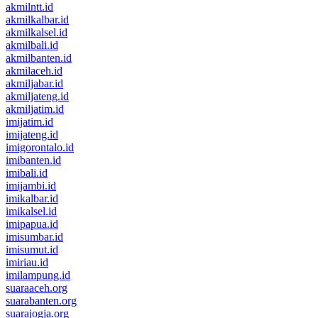
akmilntt.id
akmilkalbar.id
akmilkalsel.id
akmilbali.id
akmilbanten.id
akmilaceh.id
akmiljabar.id
akmiljateng.id
akmiljatim.id
imijatim.id
imijateng.id
imigorontalo.id
imibanten.id
imibali.id
imijambi.id
imikalbar.id
imikalsel.id
imipapua.id
imisumbar.id
imisumut.id
imiriau.id
imilampung.id
suaraaceh.org
suarabanten.org
suarajogja.org