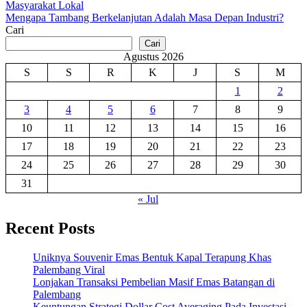
Masyarakat Lokal
navigation
Mengapa Tambang Berkelanjutan Adalah Masa Depan Industri?
Cari
Cari
Agustus 2026
S
S
R
K
J
S
M
1
2
3
4
5
6
7
8
9
10
11
12
13
14
15
16
17
18
19
20
21
22
23
24
25
26
27
28
29
30
31
« Jul
Recent Posts
Uniknya Souvenir Emas Bentuk Kapal Terapung Khas
Palembang Viral
Lonjakan Transaksi Pembelian Masif Emas Batangan di
Palembang
Keuntungan Strategi Dollar Cost Averaging Pada Investasi