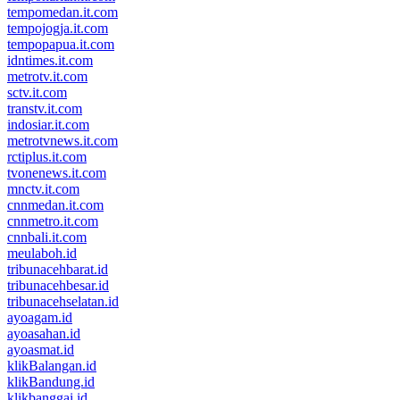
tempomedan.it.com
tempojogja.it.com
tempopapua.it.com
idntimes.it.com
metrotv.it.com
sctv.it.com
transtv.it.com
indosiar.it.com
metrotvnews.it.com
rctiplus.it.com
tvonenews.it.com
mnctv.it.com
cnnmedan.it.com
cnnmetro.it.com
cnnbali.it.com
meulaboh.id
tribunacehbarat.id
tribunacehbesar.id
tribunacehselatan.id
ayoagam.id
ayoasahan.id
ayoasmat.id
klikBalangan.id
klikBandung.id
klikbanggai.id