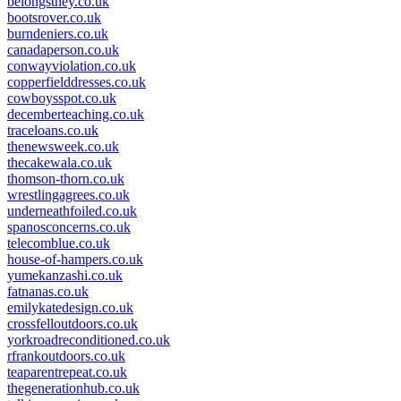
belongsthey.co.uk
bootsrover.co.uk
burndeniers.co.uk
canadaperson.co.uk
conwayviolation.co.uk
copperfielddresses.co.uk
cowboysspot.co.uk
decemberteaching.co.uk
traceloans.co.uk
thenewsweek.co.uk
thecakewala.co.uk
thomson-thorn.co.uk
wrestlingagrees.co.uk
underneathfoiled.co.uk
spanosconcerns.co.uk
telecomblue.co.uk
house-of-hampers.co.uk
yumekanzashi.co.uk
fatnanas.co.uk
emilykatedesign.co.uk
crossfelloutdoors.co.uk
yorkroadreconditioned.co.uk
rfrankoutdoors.co.uk
teaparentrepeat.co.uk
thegenerationhub.co.uk