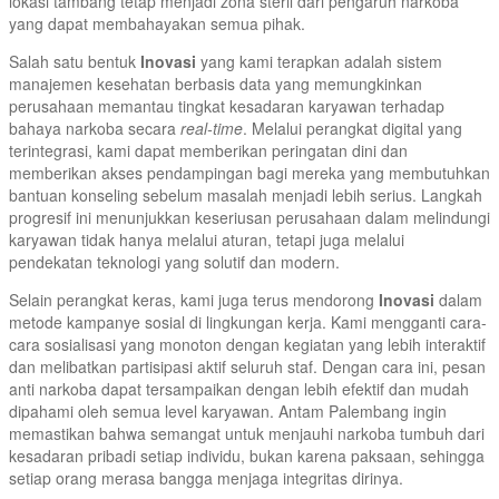
lokasi tambang tetap menjadi zona steril dari pengaruh narkoba
yang dapat membahayakan semua pihak.
Salah satu bentuk
Inovasi
yang kami terapkan adalah sistem
manajemen kesehatan berbasis data yang memungkinkan
perusahaan memantau tingkat kesadaran karyawan terhadap
bahaya narkoba secara
real-time
. Melalui perangkat digital yang
terintegrasi, kami dapat memberikan peringatan dini dan
memberikan akses pendampingan bagi mereka yang membutuhkan
bantuan konseling sebelum masalah menjadi lebih serius. Langkah
progresif ini menunjukkan keseriusan perusahaan dalam melindungi
karyawan tidak hanya melalui aturan, tetapi juga melalui
pendekatan teknologi yang solutif dan modern.
Selain perangkat keras, kami juga terus mendorong
Inovasi
dalam
metode kampanye sosial di lingkungan kerja. Kami mengganti cara-
cara sosialisasi yang monoton dengan kegiatan yang lebih interaktif
dan melibatkan partisipasi aktif seluruh staf. Dengan cara ini, pesan
anti narkoba dapat tersampaikan dengan lebih efektif dan mudah
dipahami oleh semua level karyawan. Antam Palembang ingin
memastikan bahwa semangat untuk menjauhi narkoba tumbuh dari
kesadaran pribadi setiap individu, bukan karena paksaan, sehingga
setiap orang merasa bangga menjaga integritas dirinya.