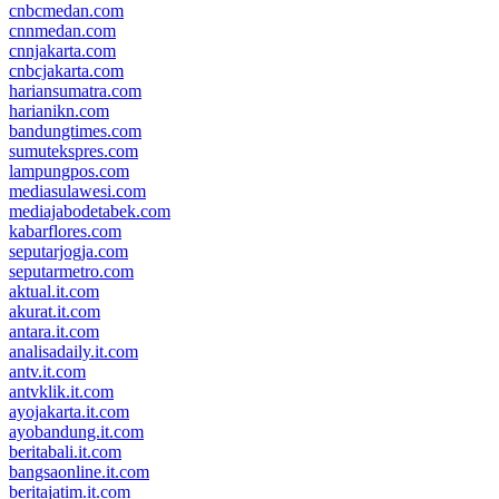
cnbcmedan.com
cnnmedan.com
cnnjakarta.com
cnbcjakarta.com
hariansumatra.com
harianikn.com
bandungtimes.com
sumutekspres.com
lampungpos.com
mediasulawesi.com
mediajabodetabek.com
kabarflores.com
seputarjogja.com
seputarmetro.com
aktual.it.com
akurat.it.com
antara.it.com
analisadaily.it.com
antv.it.com
antvklik.it.com
ayojakarta.it.com
ayobandung.it.com
beritabali.it.com
bangsaonline.it.com
beritajatim.it.com