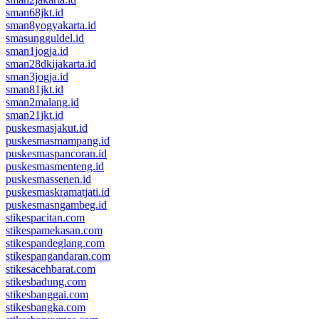
sman68jkt.id
sman8yogyakarta.id
smasungguldel.id
sman1jogja.id
sman28dkijakarta.id
sman3jogja.id
sman81jkt.id
sman2malang.id
sman21jkt.id
puskesmasjakut.id
puskesmasmampang.id
puskesmaspancoran.id
puskesmasmenteng.id
puskesmassenen.id
puskesmaskramatjati.id
puskesmasngambeg.id
stikespacitan.com
stikespamekasan.com
stikespandeglang.com
stikespangandaran.com
stikesacehbarat.com
stikesbadung.com
stikesbanggai.com
stikesbangka.com