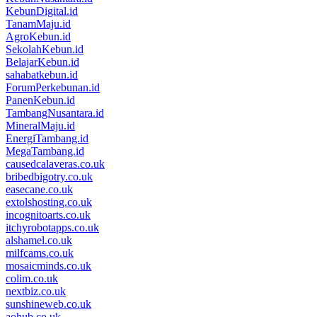
KebunDigital.id
TanamMaju.id
AgroKebun.id
SekolahKebun.id
BelajarKebun.id
sahabatkebun.id
ForumPerkebunan.id
PanenKebun.id
TambangNusantara.id
MineralMaju.id
EnergiTambang.id
MegaTambang.id
causedcalaveras.co.uk
bribedbigotry.co.uk
easecane.co.uk
extolshosting.co.uk
incognitoarts.co.uk
itchyrobotapps.co.uk
alshamel.co.uk
milfcams.co.uk
mosaicminds.co.uk
colim.co.uk
nextbiz.co.uk
sunshineweb.co.uk
aohub.co.uk