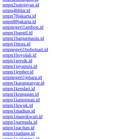
smpn2sutojayan.id
smpn4blitar.id
smpn78jakarta.id
smpn88jakarta.id
smpnegeri1ambon.id
smpn1bangil.id
smpn1banjarmasin.id
smpn1biora.id
smpnegeri1bobotsari.id
smpn1boyolali.id
smpn1gresik.id
smpn1jayapura.id
smpn1jember.id
smpnegeri1jepara.id
smpn1karanganyar.id
smpn1kendari.id
smpn1kranggan.id
smpn1lamongan.id
smpn1luwuk.id
smpn1madiun.id
smpn1manokwari.id
smpn1narmada.id
smpn1pacitan.id
smpn1padang.id
smpn1pailangga.id