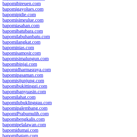
bapomibireuen.com
bapomigayolues.com
bapomipidie.com
bapomisimeulue.com
bapomiasahan.com
bapomibatubara.com
bapomilabuhanbatu.com
bapomilangkat.com
bapominias.com
bapomisamosir.com
bapomisimalungun.com
bapomibinjai.com
bapomidharmasraya.com
bapomipasaman.com
bapomisijunjung.com
bapomibukittinggi.com
bapomibanyuasin.com
bapomilahat.com
bapomilubuklinggau.com
bapomipalembang.com
bapomiPrabumulih.com
bapomibengkalis.com
bapomipelalawan.com
bapomidumai.com
bapomibatam.com