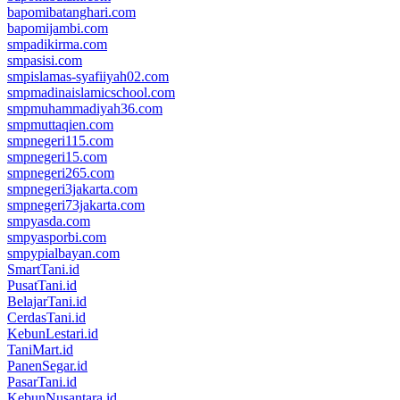
bapomibatanghari.com
bapomijambi.com
smpadikirma.com
smpasisi.com
smpislamas-syafiiyah02.com
smpmadinaislamicschool.com
smpmuhammadiyah36.com
smpmuttaqien.com
smpnegeri115.com
smpnegeri15.com
smpnegeri265.com
smpnegeri3jakarta.com
smpnegeri73jakarta.com
smpyasda.com
smpyasporbi.com
smpypialbayan.com
SmartTani.id
PusatTani.id
BelajarTani.id
CerdasTani.id
KebunLestari.id
TaniMart.id
PanenSegar.id
PasarTani.id
KebunNusantara.id