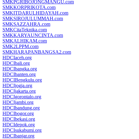
SMKPGRIBOJONGMANGU.com
SMKKORPRIKOTA.com
SMKITDARULHIDAYAH.com
SMKSIROJULUMMAH.com
SMKSAZZAHRA.com
SMKCitaTeknika.com
SMKKARYAUNCINTA.com
SMKALHIKAM.com
SMK2LPPM.com
SMKHARAPANBANGSA2.com
HDCIaceh.org
HDCIbali.org
HDCIbangka.org
HDCIbanten.org
HDCIBengkulu.org
HDCIjogja.org
HDCIjakarta.org
HDCIgorontalo.org
HDCIjambi.org
HDCIbandung.org
HDCIbogor.org
HDCIbekasi.org
HDCIdepok.org
HDCIsukabumi.org
HDCIbanjar.org