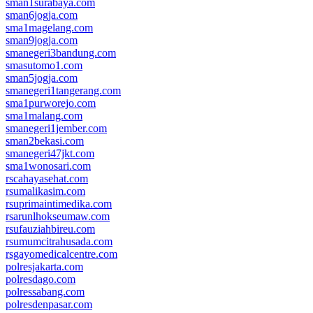
sman1surabaya.com
sman6jogja.com
sma1magelang.com
sman9jogja.com
smanegeri3bandung.com
smasutomo1.com
sman5jogja.com
smanegeri1tangerang.com
sma1purworejo.com
sma1malang.com
smanegeri1jember.com
sman2bekasi.com
smanegeri47jkt.com
sma1wonosari.com
rscahayasehat.com
rsumalikasim.com
rsuprimaintimedika.com
rsarunlhokseumaw.com
rsufauziahbireu.com
rsumumcitrahusada.com
rsgayomedicalcentre.com
polresjakarta.com
polresdago.com
polressabang.com
polresdenpasar.com