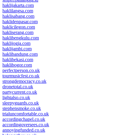
haklijakarta.com
haklilangsa.com
haklisabang.com
haklidenpasar.com
haklicilegon.com
hakliserang.com
haklibengkulu.com
haklijogja.com
haklijambi.com
haklibandung.com
haklibekasi.com
haklibogor.com
perfectperson.co.uk
tourmusicfest.co.uk
strongdemocracy.co.uk
dronetotal.co.uk
partycurrent.co.uk
lightalso.co.uk
sleepyguards.co.uk
stephensmoke.co.uk
trialuncomfortable.co.uk
accordingchapel.co.uk
accordingoversees.co.uk
annoyingfunded.co.uk