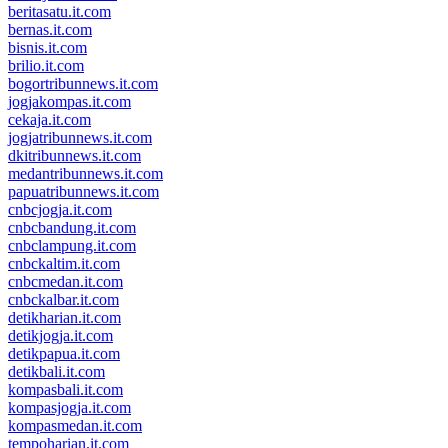
beritasatu.it.com
bernas.it.com
bisnis.it.com
brilio.it.com
bogortribunnews.it.com
jogjakompas.it.com
cekaja.it.com
jogjatribunnews.it.com
dkitribunnews.it.com
medantribunnews.it.com
papuatribunnews.it.com
cnbcjogja.it.com
cnbcbandung.it.com
cnbclampung.it.com
cnbckaltim.it.com
cnbcmedan.it.com
cnbckalbar.it.com
detikharian.it.com
detikjogja.it.com
detikpapua.it.com
detikbali.it.com
kompasbali.it.com
kompasjogja.it.com
kompasmedan.it.com
tempoharian.it.com