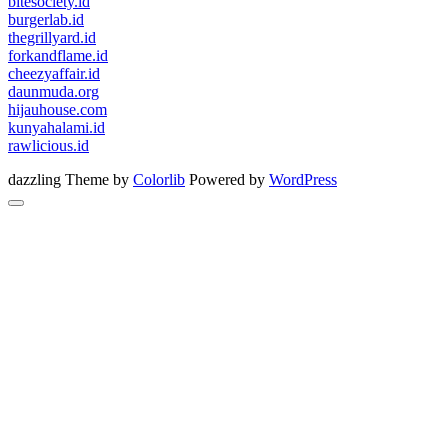
bitesociety.id
burgerlab.id
thegrillyard.id
forkandflame.id
cheezyaffair.id
daunmuda.org
hijauhouse.com
kunyahalami.id
rawlicious.id
dazzling Theme by
Colorlib
Powered by
WordPress