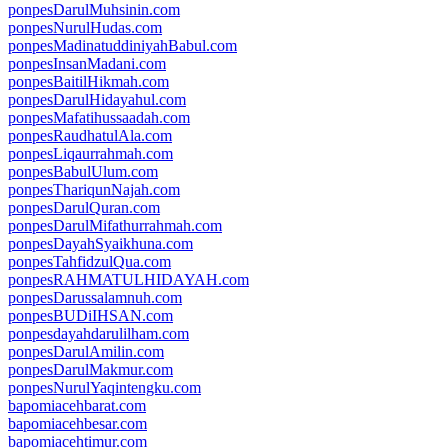
ponpesDarulMuhsinin.com
ponpesNurulHudas.com
ponpesMadinatuddiniyahBabul.com
ponpesInsanMadani.com
ponpesBaitilHikmah.com
ponpesDarulHidayahul.com
ponpesMafatihussaadah.com
ponpesRaudhatulAla.com
ponpesLiqaurrahmah.com
ponpesBabulUlum.com
ponpesThariqunNajah.com
ponpesDarulQuran.com
ponpesDarulMifathurrahmah.com
ponpesDayahSyaikhuna.com
ponpesTahfidzulQua.com
ponpesRAHMATULHIDAYAH.com
ponpesDarussalamnuh.com
ponpesBUDiIHSAN.com
ponpesdayahdarulilham.com
ponpesDarulAmilin.com
ponpesDarulMakmur.com
ponpesNurulYaqintengku.com
bapomiacehbarat.com
bapomiacehbesar.com
bapomiacehtimur.com