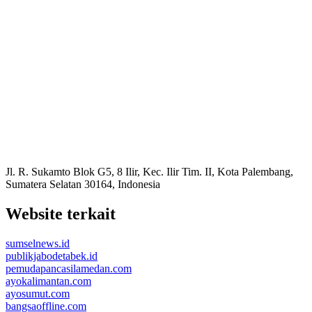
Jl. R. Sukamto Blok G5, 8 Ilir, Kec. Ilir Tim. II, Kota Palembang,
Sumatera Selatan 30164, Indonesia
Website terkait
sumselnews.id
publikjabodetabek.id
pemudapancasilamedan.com
ayokalimantan.com
ayosumut.com
bangsaoffline.com