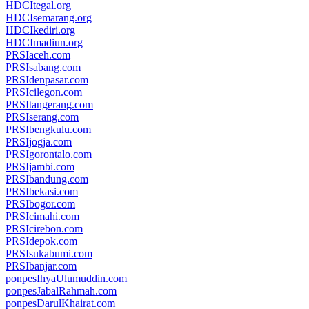
HDCItegal.org
HDCIsemarang.org
HDCIkediri.org
HDCImadiun.org
PRSIaceh.com
PRSIsabang.com
PRSIdenpasar.com
PRSIcilegon.com
PRSItangerang.com
PRSIserang.com
PRSIbengkulu.com
PRSIjogja.com
PRSIgorontalo.com
PRSIjambi.com
PRSIbandung.com
PRSIbekasi.com
PRSIbogor.com
PRSIcimahi.com
PRSIcirebon.com
PRSIdepok.com
PRSIsukabumi.com
PRSIbanjar.com
ponpesIhyaUlumuddin.com
ponpesJabalRahmah.com
ponpesDarulKhairat.com