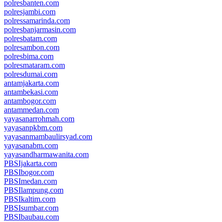
polresbanten.com
polresjambi.com
polressamarinda.com
polresbanjarmasin.com
polresbatam.com
polresambon.com
polresbima.com
polresmataram.com
polresdumai.com
antamjakarta.com
antambekasi.com
antambogor.com
antammedan.com
yayasanarrohmah.com
yayasanpkbm.com
yayasanmambaulirsyad.com
yayasanabm.com
yayasandharmawanita.com
PBSIjakarta.com
PBSIbogor.com
PBSImedan.com
PBSIlampung.com
PBSIkaltim.com
PBSIsumbar.com
PBSIbaubau.com