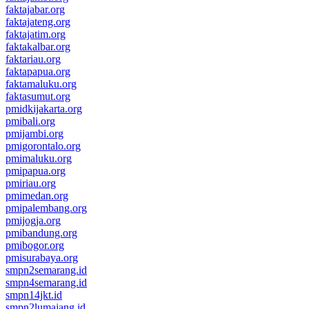
faktajabar.org
faktajateng.org
faktajatim.org
faktakalbar.org
faktariau.org
faktapapua.org
faktamaluku.org
faktasumut.org
pmidkijakarta.org
pmibali.org
pmijambi.org
pmigorontalo.org
pmimaluku.org
pmipapua.org
pmiriau.org
pmimedan.org
pmipalembang.org
pmijogja.org
pmibandung.org
pmibogor.org
pmisurabaya.org
smpn2semarang.id
smpn4semarang.id
smpn14jkt.id
smpn2lumajang.id