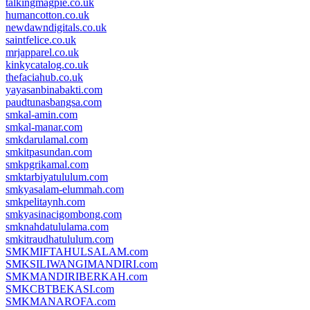
talkingmagpie.co.uk
humancotton.co.uk
newdawndigitals.co.uk
saintfelice.co.uk
mrjapparel.co.uk
kinkycatalog.co.uk
thefaciahub.co.uk
yayasanbinabakti.com
paudtunasbangsa.com
smkal-amin.com
smkal-manar.com
smkdarulamal.com
smkitpasundan.com
smkpgrikamal.com
smktarbiyatululum.com
smkyasalam-elummah.com
smkpelitaynh.com
smkyasinacigombong.com
smknahdatululama.com
smkitraudhatululum.com
SMKMIFTAHULSALAM.com
SMKSILIWANGIMANDIRI.com
SMKMANDIRIBERKAH.com
SMKCBTBEKASI.com
SMKMANAROFA.com