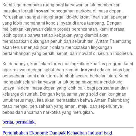
Kami juga membuka ruang bagi karyawan untuk memberikan
masukan terkait
Inovasi
pencegahan narkoba di masa depan.
Perusahaan sangat menghargai ide-ide kreatif dari staf lapangan
yang lebih memahami kondisi nyata di area tambang. Dengan
melibatkan karyawan dalam proses perencanaan, kami merasa
lebih optimis bahwa setiap kebijakan yang diambil akan
mendapatkan dukungan penuh dari seluruh tim. Antam Palembang
akan terus menjadi pionir dalam menciptakan lingkungan
pertambangan yang bersih, sehat, dan inovatif di seluruh Indonesia.
Ke depannya, kami akan terus meningkatkan kualitas program kami
agar relevan dengan kebutuhan zaman.
Inovasi
adalah nafas bagi
perusahaan kami untuk terus tumbuh secara berkelanjutan. Kami
mengajak seluruh karyawan untuk bersama-sama mendukung
upaya ini demi masa depan yang lebih baik bagi perusahaan dan
keluarga di rumah. Dengan kerja sama yang solid dan keinginan
untuk terus maju, kita akan memastikan bahwa Antam Palembang
tetap menjadi perusahaan yang aman, maju, dan sepenuhnya
bebas dari ancaman narkotika yang merugikan.
berita
.
permalink
.
Post
Pertumbuhan Ekonomi: Dampak Kehadiran Industri bagi