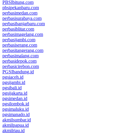
PBSIbitung.com
pbsipekanbaru.com
perbasimedan.com
perbasisurabaya.com
perbasibanjarbaru.com
perbasiblitar.com
perbasimagelang.com
perbasijambi.com
perbasiserang.com
perbasitangerang.com
perbasimalang.com
perbasidepok.com
perbasicirebon.com
PGSIbandung.id
pgsiaceh.id
pgsijambi.id
pgsibali.id
pgsijakarta.id
pgsimedan.id
pgsilombok.id
pgsimaluku.id
pgsimanado.id
akmilsumbar.id
akmilpapua.id
akmilriau.id