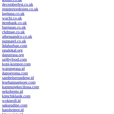
decemberfest.co.uk
rminteriordesign.co.uk
lagitana.co.uk
wuchi.co.uk
itembank.co.uk
banjaran.co.uk
cbdmag.co.uk
athenaandco.co.uk
pupparel.co.uk
lidahurban.com
rasalokal.org
dapurrasa.org
sajibyfood.com
kopi-kompor.com
warungrasa.id
dapoeroma.com
sambelserundeng.id
lesehanpagisore.com
kampungkecilrasa.com
nekobento.id
kimchiklasik.com
woknroll.id
sakuradine.com
hanshotpot.id