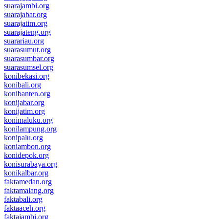
suarajambi.org
suarajabar.org
suarajatim.org
suarajateng.org
suarariau.org
suarasumut.org
suarasumbar.org
suarasumsel.org
konibekasi.org
konibali.org
konibanten.org
konijabar.org
konijatim.org
konimaluku.org
konilampung.org
konipalu.org
koniambon.org
konidepok.org
konisurabaya.org
konikalbar.org
faktamedan.org
faktamalang.org
faktabali.org
faktaaceh.org
faktajambi.org