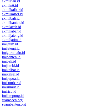
akmilriau.id
akmilntt.id
akmilkalbar.id
akmilkalsel.id
akmilbali.id
akmilbanten.id
akmilaceh.id
akmiljabar.id
akmiljateng.id
akmiljatim.id
imijatim.id
imijateng.id
imigorontalo.id
imibanten.id
imibali.id
imijambi.id
imikalbar.id
imikalsel.id
imipapua.id
imisumbar.id
imisumut.id
imiriau.id
imilampung.id
suaraaceh.org
suarabanten.org