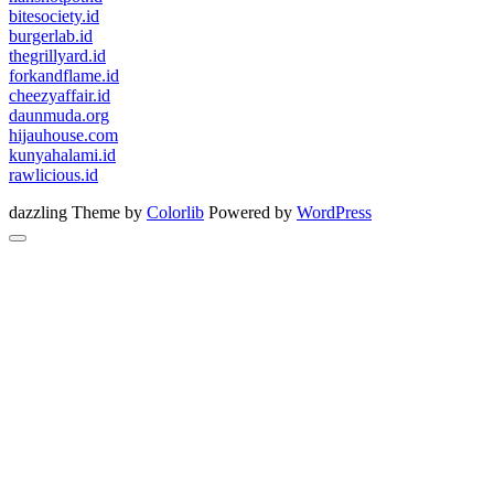
bitesociety.id
burgerlab.id
thegrillyard.id
forkandflame.id
cheezyaffair.id
daunmuda.org
hijauhouse.com
kunyahalami.id
rawlicious.id
dazzling Theme by
Colorlib
Powered by
WordPress