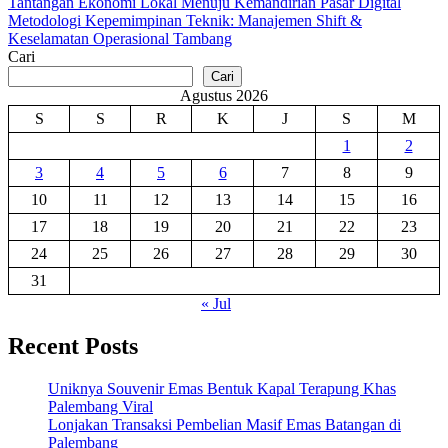
Post
Tantangan Ekonomi Lokal Menuju Kemandirian Pasar Digital
Metodologi Kepemimpinan Teknik: Manajemen Shift &
navigation
Keselamatan Operasional Tambang
Cari
Cari
Agustus 2026
S
S
R
K
J
S
M
1
2
3
4
5
6
7
8
9
10
11
12
13
14
15
16
17
18
19
20
21
22
23
24
25
26
27
28
29
30
31
« Jul
Recent Posts
Uniknya Souvenir Emas Bentuk Kapal Terapung Khas
Palembang Viral
Lonjakan Transaksi Pembelian Masif Emas Batangan di
Palembang