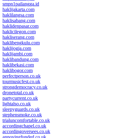
smpn1pailangga.id
haklijakarta.com
haklilangsa.com
haklisabang.com
haklidenpasar.com
haklicilegon.com
hakliserang.com
haklibengkulu.com
haklijogja.com
haklijambi.com
haklibandung.com
haklibekasi.com
haklibogor.com
perfectperson.co.uk
tourmusicfest.co.uk
strongdemocracy.co.uk
dronetotal.co.uk
partycurrent.co.uk
lightalso.co.uk
sleepyguards.co.uk
stephensmoke.co.uk
trialuncomfortable.co.uk
accordingchapel.co.uk
accordingoversees.co.uk
annoyingfunded.co.uk