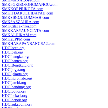
SMKMANAROFA.com
SMKPGRIBOJONGMANGU.com
SMKKORPRIKOTA.com
SMKITDARULHIDAYAH.com
SMKSIROJULUMMAH.com
SMKSAZZAHRA.com
SMKCitaTeknika.com
SMKKARYAUNCINTA.com
SMKALHIKAM.com
SMK2LPPM.com
SMKHARAPANBANGSA2.com
HDCIaceh.org
HDCIbali.org
HDCIbangka.org
HDCIbanten.org
HDCIBengkulu.org
HDCIjogja.org
HDCIjakarta.org
HDCIgorontalo.org
HDCIjambi.org
HDCIbandung.org
HDCIbogor.org
HDCIbekasi.org
HDCIdepok.org
HDCIsukabumi.org