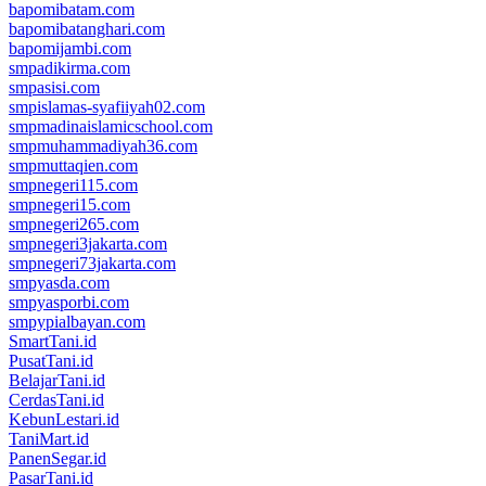
bapomibatam.com
bapomibatanghari.com
bapomijambi.com
smpadikirma.com
smpasisi.com
smpislamas-syafiiyah02.com
smpmadinaislamicschool.com
smpmuhammadiyah36.com
smpmuttaqien.com
smpnegeri115.com
smpnegeri15.com
smpnegeri265.com
smpnegeri3jakarta.com
smpnegeri73jakarta.com
smpyasda.com
smpyasporbi.com
smpypialbayan.com
SmartTani.id
PusatTani.id
BelajarTani.id
CerdasTani.id
KebunLestari.id
TaniMart.id
PanenSegar.id
PasarTani.id