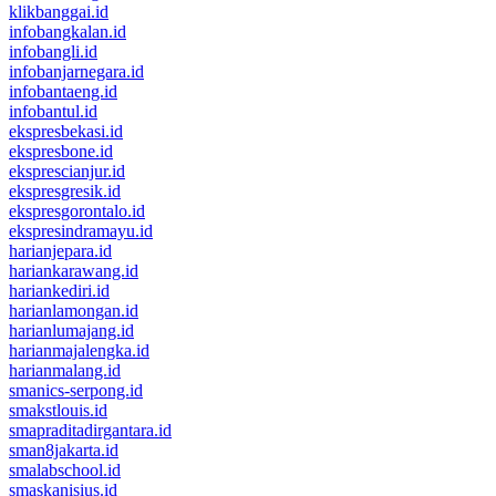
klikbanggai.id
infobangkalan.id
infobangli.id
infobanjarnegara.id
infobantaeng.id
infobantul.id
ekspresbekasi.id
ekspresbone.id
eksprescianjur.id
ekspresgresik.id
ekspresgorontalo.id
ekspresindramayu.id
harianjepara.id
hariankarawang.id
hariankediri.id
harianlamongan.id
harianlumajang.id
harianmajalengka.id
harianmalang.id
smanics-serpong.id
smakstlouis.id
smapraditadirgantara.id
sman8jakarta.id
smalabschool.id
smaskanisius.id