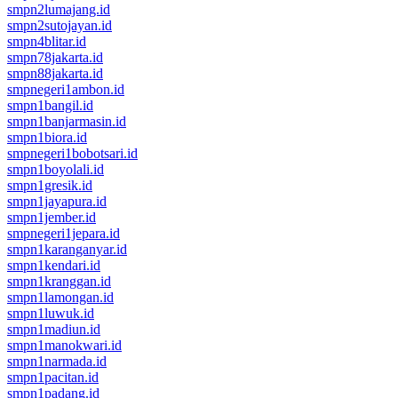
smpn2lumajang.id
smpn2sutojayan.id
smpn4blitar.id
smpn78jakarta.id
smpn88jakarta.id
smpnegeri1ambon.id
smpn1bangil.id
smpn1banjarmasin.id
smpn1biora.id
smpnegeri1bobotsari.id
smpn1boyolali.id
smpn1gresik.id
smpn1jayapura.id
smpn1jember.id
smpnegeri1jepara.id
smpn1karanganyar.id
smpn1kendari.id
smpn1kranggan.id
smpn1lamongan.id
smpn1luwuk.id
smpn1madiun.id
smpn1manokwari.id
smpn1narmada.id
smpn1pacitan.id
smpn1padang.id