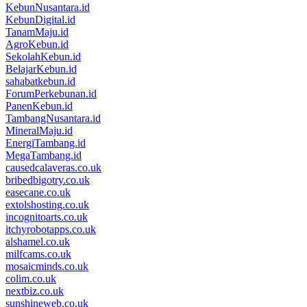
KebunNusantara.id
KebunDigital.id
TanamMaju.id
AgroKebun.id
SekolahKebun.id
BelajarKebun.id
sahabatkebun.id
ForumPerkebunan.id
PanenKebun.id
TambangNusantara.id
MineralMaju.id
EnergiTambang.id
MegaTambang.id
causedcalaveras.co.uk
bribedbigotry.co.uk
easecane.co.uk
extolshosting.co.uk
incognitoarts.co.uk
itchyrobotapps.co.uk
alshamel.co.uk
milfcams.co.uk
mosaicminds.co.uk
colim.co.uk
nextbiz.co.uk
sunshineweb.co.uk