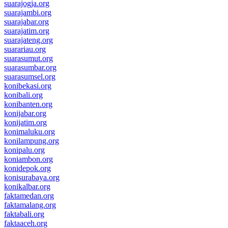
suarajogja.org
suarajambi.org
suarajabar.org
suarajatim.org
suarajateng.org
suarariau.org
suarasumut.org
suarasumbar.org
suarasumsel.org
konibekasi.org
konibali.org
konibanten.org
konijabar.org
konijatim.org
konimaluku.org
konilampung.org
konipalu.org
koniambon.org
konidepok.org
konisurabaya.org
konikalbar.org
faktamedan.org
faktamalang.org
faktabali.org
faktaaceh.org