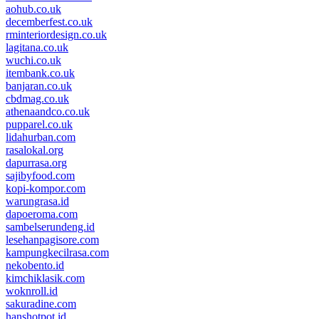
aohub.co.uk
decemberfest.co.uk
rminteriordesign.co.uk
lagitana.co.uk
wuchi.co.uk
itembank.co.uk
banjaran.co.uk
cbdmag.co.uk
athenaandco.co.uk
pupparel.co.uk
lidahurban.com
rasalokal.org
dapurrasa.org
sajibyfood.com
kopi-kompor.com
warungrasa.id
dapoeroma.com
sambelserundeng.id
lesehanpagisore.com
kampungkecilrasa.com
nekobento.id
kimchiklasik.com
woknroll.id
sakuradine.com
hanshotpot.id