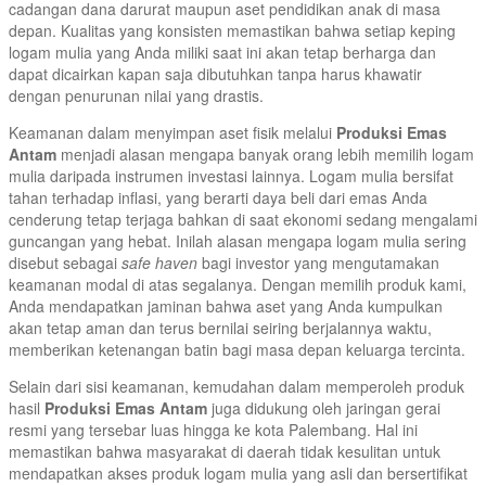
cadangan dana darurat maupun aset pendidikan anak di masa
depan. Kualitas yang konsisten memastikan bahwa setiap keping
logam mulia yang Anda miliki saat ini akan tetap berharga dan
dapat dicairkan kapan saja dibutuhkan tanpa harus khawatir
dengan penurunan nilai yang drastis.
Keamanan dalam menyimpan aset fisik melalui
Produksi Emas
Antam
menjadi alasan mengapa banyak orang lebih memilih logam
mulia daripada instrumen investasi lainnya. Logam mulia bersifat
tahan terhadap inflasi, yang berarti daya beli dari emas Anda
cenderung tetap terjaga bahkan di saat ekonomi sedang mengalami
guncangan yang hebat. Inilah alasan mengapa logam mulia sering
disebut sebagai
safe haven
bagi investor yang mengutamakan
keamanan modal di atas segalanya. Dengan memilih produk kami,
Anda mendapatkan jaminan bahwa aset yang Anda kumpulkan
akan tetap aman dan terus bernilai seiring berjalannya waktu,
memberikan ketenangan batin bagi masa depan keluarga tercinta.
Selain dari sisi keamanan, kemudahan dalam memperoleh produk
hasil
Produksi Emas Antam
juga didukung oleh jaringan gerai
resmi yang tersebar luas hingga ke kota Palembang. Hal ini
memastikan bahwa masyarakat di daerah tidak kesulitan untuk
mendapatkan akses produk logam mulia yang asli dan bersertifikat