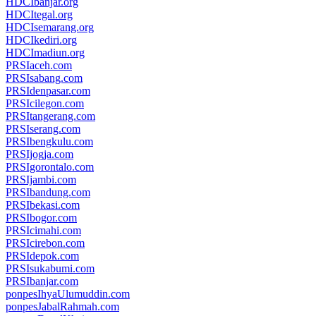
HDCIbanjar.org
HDCItegal.org
HDCIsemarang.org
HDCIkediri.org
HDCImadiun.org
PRSIaceh.com
PRSIsabang.com
PRSIdenpasar.com
PRSIcilegon.com
PRSItangerang.com
PRSIserang.com
PRSIbengkulu.com
PRSIjogja.com
PRSIgorontalo.com
PRSIjambi.com
PRSIbandung.com
PRSIbekasi.com
PRSIbogor.com
PRSIcimahi.com
PRSIcirebon.com
PRSIdepok.com
PRSIsukabumi.com
PRSIbanjar.com
ponpesIhyaUlumuddin.com
ponpesJabalRahmah.com