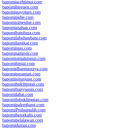
bapomiacehtimur.com
bapomibireuen.com
bapomigayolues.com
bapomipidie.com
bapomisimeulue.com
bapomiasahan.com
bapomibatubara.com
bapomilabuhanbatu.com
bapomilangkat.com
bapominias.com
bapomisamosir.com
bapomisimalungun.com
bapomibinjai.com
bapomidharmasraya.com
bapomipasaman.com
bapomisijunjung.com
bapomibukittinggi.com
bapomibanyuasin.com
bapomilahat.com
bapomilubuklinggau.com
bapomipalembang.com
bapomiPrabumulih.com
bapomibengkalis.com
bapomipelalawan.com
bapomidumai.com