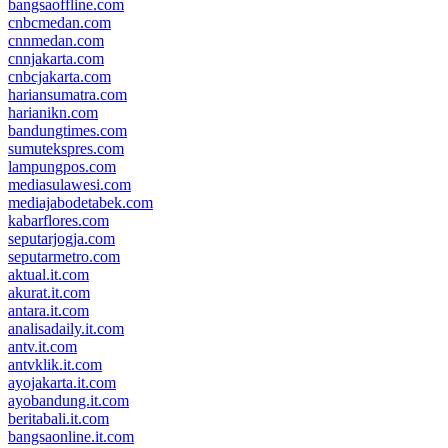
bangsaoffline.com
cnbcmedan.com
cnnmedan.com
cnnjakarta.com
cnbcjakarta.com
hariansumatra.com
harianikn.com
bandungtimes.com
sumutekspres.com
lampungpos.com
mediasulawesi.com
mediajabodetabek.com
kabarflores.com
seputarjogja.com
seputarmetro.com
aktual.it.com
akurat.it.com
antara.it.com
analisadaily.it.com
antv.it.com
antvklik.it.com
ayojakarta.it.com
ayobandung.it.com
beritabali.it.com
bangsaonline.it.com