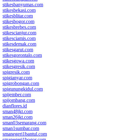
stikesbanyumas.com
stikesbekasi.com
stikesblitar.com
stikesbogor.com
stikesbrebes.com
stikescianjur.com
stikesciamis.com
stikesdemak.com
stikesgarut.com
stikesgorontalo.com
stikesgowa.com
stikesgresik.com
spigresik.com
spigianyar.com
spigrobongan.com
spigunungkidul.com
spijember.com
spijombang.com
dianflores.id
sman48jkt.com
sman26jkt.com
sman03semarang.com
sman1sumbar.com
smanegeri1bantul.com
smanegeri1bogor.com