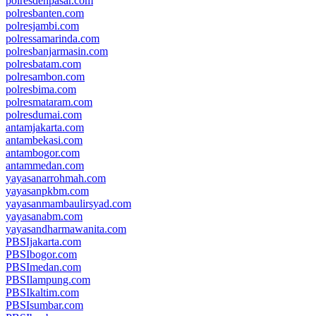
polresdenpasar.com
polresbanten.com
polresjambi.com
polressamarinda.com
polresbanjarmasin.com
polresbatam.com
polresambon.com
polresbima.com
polresmataram.com
polresdumai.com
antamjakarta.com
antambekasi.com
antambogor.com
antammedan.com
yayasanarrohmah.com
yayasanpkbm.com
yayasanmambaulirsyad.com
yayasanabm.com
yayasandharmawanita.com
PBSIjakarta.com
PBSIbogor.com
PBSImedan.com
PBSIlampung.com
PBSIkaltim.com
PBSIsumbar.com