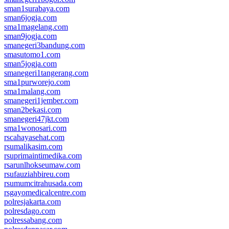
sman1surabaya.com
sman6jogja.com
sma1magelang.com
sman9jogja.com
smanegeri3bandung.com
smasutomo1.com
sman5jogja.com
smanegeri1tangerang.com
sma1purworejo.com
sma1malang.com
smanegeri1jember.com
sman2bekasi.com
smanegeri47jkt.com
sma1wonosari.com
rscahayasehat.com
rsumalikasim.com
rsuprimaintimedika.com
rsarunlhokseumaw.com
rsufauziahbireu.com
rsumumcitrahusada.com
rsgayomedicalcentre.com
polresjakarta.com
polresdago.com
polressabang.com