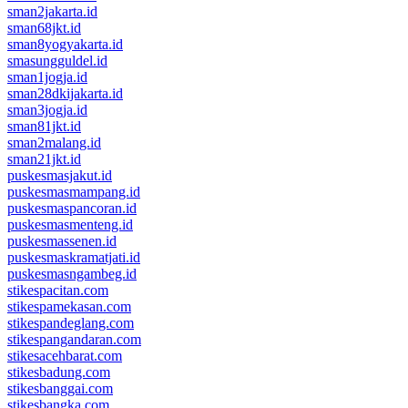
sman2jakarta.id
sman68jkt.id
sman8yogyakarta.id
smasungguldel.id
sman1jogja.id
sman28dkijakarta.id
sman3jogja.id
sman81jkt.id
sman2malang.id
sman21jkt.id
puskesmasjakut.id
puskesmasmampang.id
puskesmaspancoran.id
puskesmasmenteng.id
puskesmassenen.id
puskesmaskramatjati.id
puskesmasngambeg.id
stikespacitan.com
stikespamekasan.com
stikespandeglang.com
stikespangandaran.com
stikesacehbarat.com
stikesbadung.com
stikesbanggai.com
stikesbangka.com