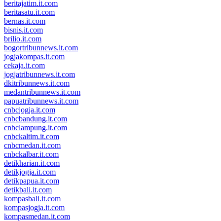
beritajatim.it.com
beritasatu.it.com
bernas.it.com
bisnis.it.com
brilio.it.com
bogortribunnews.it.com
jogjakompas.it.com
cekaja.it.com
jogjatribunnews.it.com
dkitribunnews.it.com
medantribunnews.it.com
papuatribunnews.it.com
cnbcjogja.it.com
cnbcbandung.it.com
cnbclampung.it.com
cnbckaltim.it.com
cnbcmedan.it.com
cnbckalbar.it.com
detikharian.it.com
detikjogja.it.com
detikpapua.it.com
detikbali.it.com
kompasbali.it.com
kompasjogja.it.com
kompasmedan.it.com