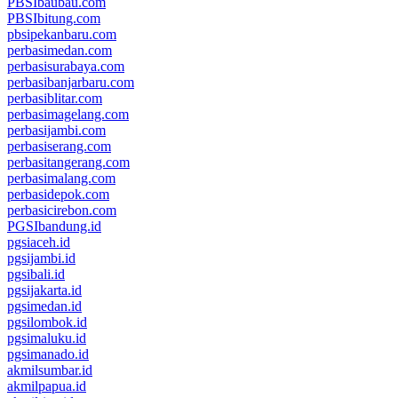
PBSIbaubau.com
PBSIbitung.com
pbsipekanbaru.com
perbasimedan.com
perbasisurabaya.com
perbasibanjarbaru.com
perbasiblitar.com
perbasimagelang.com
perbasijambi.com
perbasiserang.com
perbasitangerang.com
perbasimalang.com
perbasidepok.com
perbasicirebon.com
PGSIbandung.id
pgsiaceh.id
pgsijambi.id
pgsibali.id
pgsijakarta.id
pgsimedan.id
pgsilombok.id
pgsimaluku.id
pgsimanado.id
akmilsumbar.id
akmilpapua.id