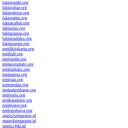
faktajambi.org
faktajabar.org
faktajateng.org
faktajatim.org
faktakalbar.org
faktariau.org
faktapapua.org
faktamaluku.org
faktasumut.org
pmidkijakarta.org
pmibali.org
pmijambi.org
pmigorontalo.org
pmimaluku.org
pmipapua.org
pmiriau.org
pmimedan.org
pmipalembang.org
pmijogja.org
pmibandung.org
pmibogor.org
pmisurabaya.org
smpn2semarang.id
smpn4semarang.id
smpn14jkt.id