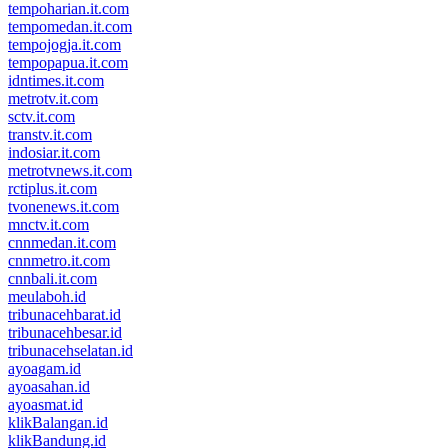
tempoharian.it.com
tempomedan.it.com
tempojogja.it.com
tempopapua.it.com
idntimes.it.com
metrotv.it.com
sctv.it.com
transtv.it.com
indosiar.it.com
metrotvnews.it.com
rctiplus.it.com
tvonenews.it.com
mnctv.it.com
cnnmedan.it.com
cnnmetro.it.com
cnnbali.it.com
meulaboh.id
tribunacehbarat.id
tribunacehbesar.id
tribunacehselatan.id
ayoagam.id
ayoasahan.id
ayoasmat.id
klikBalangan.id
klikBandung.id