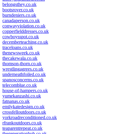
belongsthey.co.uk
bootsrover.co.uk
burndeniers.co.uk
canadaperson.co.uk
conwayviolation.co.uk
copperfielddresses.co.uk
cowboysspot.co.uk
decemberteaching.co.uk
traceloans.co.uk
thenewsweek.co.uk
thecakewala.co.uk
thomson-thorn.co.uk
wrestlingagrees.co.uk
underneathfoiled.co.uk
spanosconcerns.co.uk
telecomblue.co.uk
house-of-hampers.co.uk
yumekanzashi.co.uk
fatnanas.co.uk
emilykatedesign.co.uk
crossfelloutdoors.co.uk
yorkroadreconditioned.co.uk
rfrankoutdoors.co.uk
teaparentrepeat.co.uk
thegenerationhub.co.uk