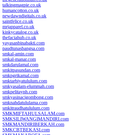
talkingmagpie.co.uk
humancotton.co.uk
newdawndigitals.co.uk
saintfelice.co.uk
mrjapparel.co.uk
kinkycatalog.co.uk
thefaciahub.co.uk
yayasanbinabakti.com
paudtunasbangsa.com
smkal-amin.com
smkal-manar.com
smkdarulamal.com
smkitpasundan.com
smkpgrikamal.com
smktarbiyatululum.com
smkyasalam-elummah.com
smkpelitaynh.com
smkyasinacigombong.com
smknahdatululama.com
smkitraudhatululum.com
SMKMIFTAHULSALAM.com
SMKSILIWANGIMANDIRI.com
SMKMANDIRIBERKAH.com
SMKCBTBEKASI.com