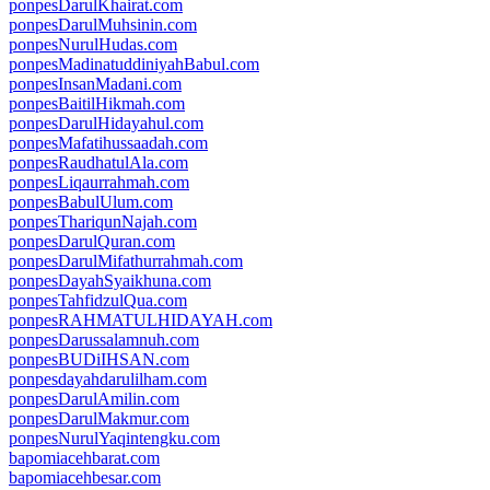
ponpesDarulKhairat.com
ponpesDarulMuhsinin.com
ponpesNurulHudas.com
ponpesMadinatuddiniyahBabul.com
ponpesInsanMadani.com
ponpesBaitilHikmah.com
ponpesDarulHidayahul.com
ponpesMafatihussaadah.com
ponpesRaudhatulAla.com
ponpesLiqaurrahmah.com
ponpesBabulUlum.com
ponpesThariqunNajah.com
ponpesDarulQuran.com
ponpesDarulMifathurrahmah.com
ponpesDayahSyaikhuna.com
ponpesTahfidzulQua.com
ponpesRAHMATULHIDAYAH.com
ponpesDarussalamnuh.com
ponpesBUDiIHSAN.com
ponpesdayahdarulilham.com
ponpesDarulAmilin.com
ponpesDarulMakmur.com
ponpesNurulYaqintengku.com
bapomiacehbarat.com
bapomiacehbesar.com